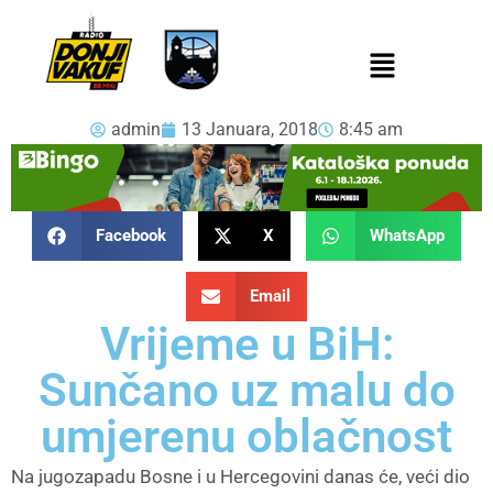
admin
13 Januara, 2018
8:45 am
Facebook
X
WhatsApp
Email
Vrijeme u BiH:
Sunčano uz malu do
umjerenu oblačnost
Na jugozapadu Bosne i u Hercegovini danas će, veći dio