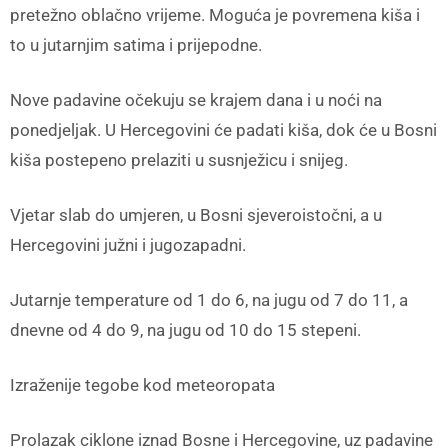
pretežno oblačno vrijeme. Moguća je povremena kiša i
to u jutarnjim satima i prijepodne.
Nove padavine očekuju se krajem dana i u noći na
ponedjeljak. U Hercegovini će padati kiša, dok će u Bosni
kiša postepeno prelaziti u susnježicu i snijeg.
Vjetar slab do umjeren, u Bosni sjeveroistočni, a u
Hercegovini južni i jugozapadni.
Jutarnje temperature od 1 do 6, na jugu od 7 do 11, a
dnevne od 4 do 9, na jugu od 10 do 15 stepeni.
Izraženije tegobe kod meteoropata
Prolazak ciklone iznad Bosne i Hercegovine, uz padavine