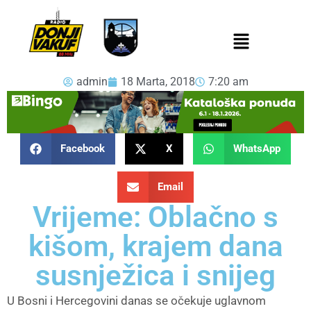
admin
18 Marta, 2018
7:20 am
Facebook
X
WhatsApp
Email
Vrijeme: Oblačno s
kišom, krajem dana
susnježica i snijeg
U Bosni i Hercegovini danas se očekuje uglavnom