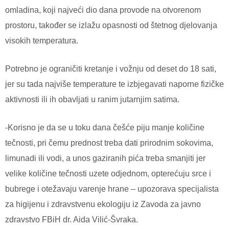
omladina, koji najveći dio dana provode na otvorenom
prostoru, također se izlažu opasnosti od štetnog djelovanja
visokih temperatura.
Potrebno je ograničiti kretanje i vožnju od deset do 18 sati,
jer su tada najviše temperature te izbjegavati naporne fizičke
aktivnosti ili ih obavljati u ranim jutarnjim satima.
-Korisno je da se u toku dana češće piju manje količine
tečnosti, pri čemu prednost treba dati prirodnim sokovima,
limunadi ili vodi, a unos gaziranih pića treba smanjiti jer
velike količine tečnosti uzete odjednom, opterećuju srce i
bubrege i otežavaju varenje hrane – upozorava specijalista
za higijenu i zdravstvenu ekologiju iz Zavoda za javno
zdravstvo FBiH dr. Aida Vilić-Švraka.