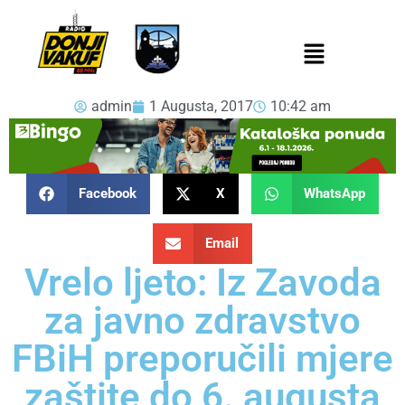
admin
1 Augusta, 2017
10:42 am
Facebook
X
WhatsApp
Email
Vrelo ljeto: Iz Zavoda
za javno zdravstvo
FBiH preporučili mjere
zaštite do 6. augusta