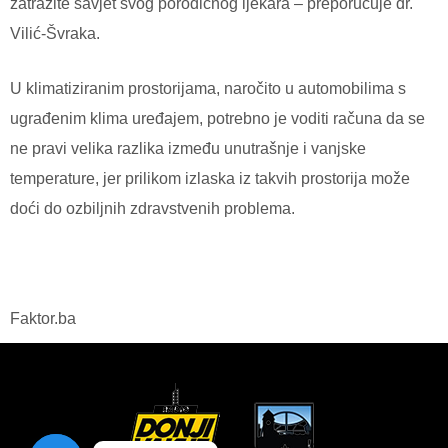
zаtrаžitе sаvјеt svоg pоrоdičnоg ljеkаrа – preporučuje dr.
Vilić-Švraka.
U klimatiziranim prostorijama, naročito u automobilima s
ugrađenim klima uređajem, potrebno je voditi računa da se
ne pravi velika razlika između unutrašnje i vanjske
temperature, jer prilikom izlaska iz takvih prostorija može
doći do ozbiljnih zdravstvenih problema.
Faktor.ba