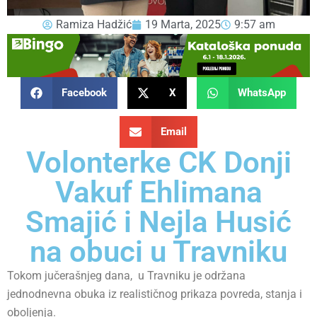
Ramiza Hadžić
19 Marta, 2025
9:57 am
Facebook
X
WhatsApp
Email
Volonterke CK Donji
Vakuf Ehlimana
Smajić i Nejla Husić
na obuci u Travniku
Tokom jučerašnjeg dana, u Travniku je održana
jednodnevna obuka iz realističnog prikaza povreda, stanja i
oboljenja.