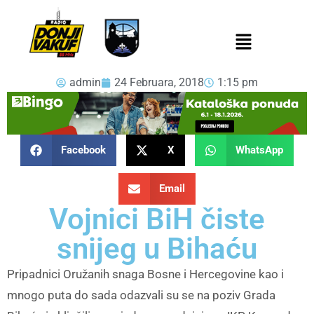
admin
24 Februara, 2018
1:15 pm
Facebook
X
WhatsApp
Email
Vojnici BiH čiste
snijeg u Bihaću
Pripadnici Oružanih snaga Bosne i Hercegovine kao i
mnogo puta do sada odazvali su se na poziv Grada