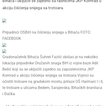
Bihaća i uključili se zajedno sa radnicima JKP Komrad u
akciju čišćenja snijega sa trotoara.
Pripadnici OSBiH na čišćenju snijega u Bihaću FOTO:
FACEBOOK
Gradonačelnik Bihaća Šuhret Fazlić obišao je na nekoliko
lokacija pripadnike Oružanih snaga BiH iz vojne baze Adil
Bešić koji su se uključili zajedno sa zaposlenicima JKP
Komrad u akciju čišćenja snijega sa trotoara.Vojnici su
očistili trotoare na gradskom mostu, prilaze OŠ Harmani I i II,
te trotoare u ulicama Bedem, Sarajevska, Bihaćkih branilaca
i Đačka.