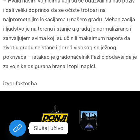
– Hvala našim vojnicima koji su se odazvali na naš poziv
i dali veliki doprinos da se očiste trotoari na
najprometnijim lokacijama u našem gradu. Mehanizacija
i ljudstvo je na terenu i stanje u gradu je normalizirano i
zahvaljujem svima koji su učinili maksimum napora da
život u gradu ne stane i pored visokog sniježnog
pokrivača – istakao je gradonačelnik Fazlić dodavši da je
za vojnike osigurana hrana i topli napici.
izvor:faktor.ba
Slušaj uživo