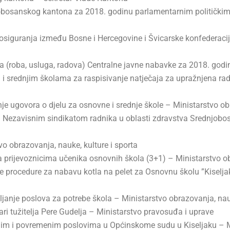
obosanskog kantona za 2018. godinu parlamentarnim političkim
osiguranja između Bosne i Hercegovine i Švicarske konfederacije
ja (roba, usluga, radova) Centralne javne nabavke za 2018. god
 i srednjim školama za raspisivanje natječaja za upražnjena ra
je ugovora o djelu za osnovne i srednje škole – Ministarstvo obr
a Nezavisnim sindikatom radnika u oblasti zdravstva Srednjobo
o obrazovanja, nauke, kulture i sporta
prijevoznicima učenika osnovnih škola (3+1) – Ministarstvo obr
 procedure za nabavu kotla na pelet za Osnovnu školu ”Kiseljak
janje poslova za potrebe škola – Ministarstvo obrazovanja, nauk
i tužitelja Pere Gudelja – Ministarstvo pravosuđa i uprave
nim i povremenim poslovima u Općinskome sudu u Kiseljaku – M