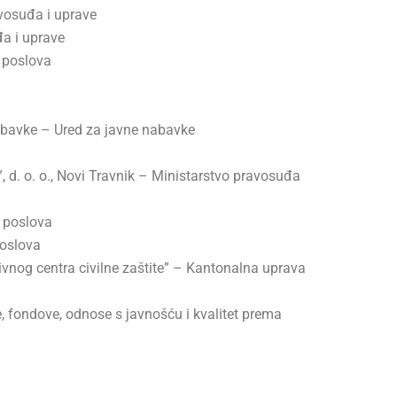
vosuđa i uprave
a i uprave
 poslova
nabavke – Ured za javne nabavke
 d. o. o., Novi Travnik – Ministarstvo pravosuđa
 poslova
poslova
ivnog centra civilne zaštite” – Kantonalna uprava
, fondove, odnose s javnošću i kvalitet prema