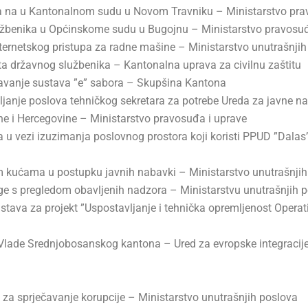
ka na u Kantonalnom sudu u Novom Travniku – Ministarstvo pra
užbenika u Općinskome sudu u Bugojnu – Ministarstvo pravosuđ
ernetskog pristupa za radne mašine – Ministarstvo unutrašnjih
 državnog službenika – Kantonalna uprava za civilnu zaštitu
žavanje sustava ”e” sabora – Skupšina Kantona
ljanje poslova tehničkog sekretara za potrebe Ureda za javne 
e i Hercegovine – Ministarstvo pravosuđa i uprave
u vezi izuzimanja poslovnog prostora koji koristi PPUD ”Dalas”,
m kućama u postupku javnih nabavki – Ministarstvo unutrašnjih
ige s pregledom obavljenih nadzora – Ministarstvu unutrašnjih 
dstava za projekt ”Uspostavljanje i tehnička opremljenost Operat
 Vlade Srednjobosanskog kantona – Ured za evropske integracije
 za sprječavanje korupcije – Ministarstvo unutrašnjih poslova