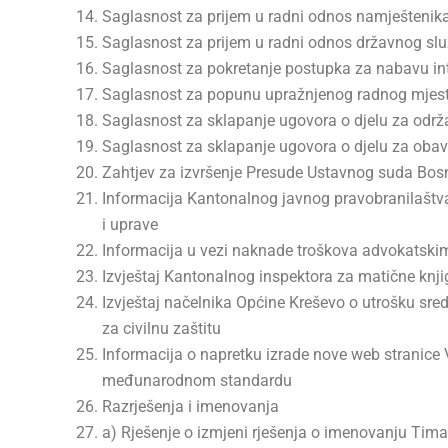
Saglasnost za prijem u radni odnos namješteni
Saglasnost za prijem u radni odnos državnog sl
Saglasnost za pokretanje postupka za nabavu int
Saglasnost za popunu upražnjenog radnog mjesta
Saglasnost za sklapanje ugovora o djelu za odr
Saglasnost za sklapanje ugovora o djelu za obav
Zahtjev za izvršenje Presude Ustavnog suda Bosn
Informacija Kantonalnog javnog pravobranilaštva 
i uprave
Informacija u vezi naknade troškova advokatski
Izvještaj Kantonalnog inspektora za matične knj
Izvještaj načelnika Općine Kreševo o utrošku sre
za civilnu zaštitu
Informacija o napretku izrade nove web stranice
međunarodnom standardu
Razrješenja i imenovanja
a) Rješenje o izmjeni rješenja o imenovanju Tima