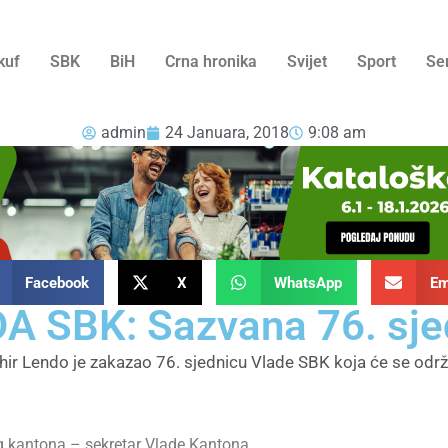
kuf
SBK
BiH
Crna hronika
Svijet
Sport
Se
admin
24 Januara, 2018
9:08 am
Facebook
X
WhatsApp
Em
A SBK: Sazvana 76. sje
r Lendo je zakazao 76. sjednicu Vlade SBK koja će se održa
g kantona – sekretar Vlade Kantona