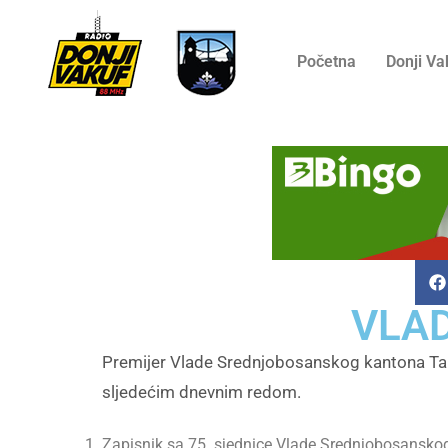
Početna
Donji Va
VLAD
Premijer Vlade Srednjobosanskog kantona Tahi
sljedećim dnevnim redom.
Zapisnik sa 75. sjednice Vlade Srednjobosansko