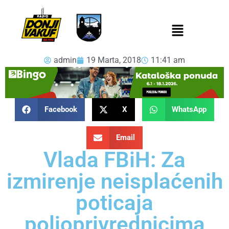
admin
19 Marta, 2018
11:41 am
Facebook
X
WhatsApp
Email
Vlada FBiH: Za
izmirenje neisplaćenih
poticaja
poljoprivrednicima