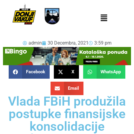
admin
30 Decembra, 2021
3:59 pm
Facebook
X
WhatsApp
Email
Vlada FBiH produžila
postupke finansijske
konsolidacije