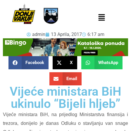
admin
13 Aprila, 2017
6:17 am
Facebook
X
WhatsApp
Email
Vijeće ministara BiH
ukinulo “Bijeli hljeb”
Vijeće ministara BiH, na prijedlog Ministarstva finansija i
trezora, donijelo je danas Odluku o stavljanju van snage