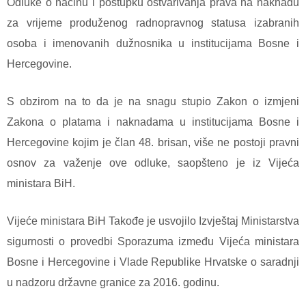
Odluke o načinu i postupku ostvarivanja prava na naknadu
za vrijeme produženog radnopravnog statusa izabranih
osoba i imenovanih dužnosnika u institucijama Bosne i
Hercegovine.
S obzirom na to da je na snagu stupio Zakon o izmjeni
Zakona o platama i naknadama u institucijama Bosne i
Hercegovine kojim je član 48. brisan, više ne postoji pravni
osnov za važenje ove odluke, saopšteno je iz Vijeća
ministara BiH.
Vijeće ministara BiH Takođe je usvojilo Izvještaj Ministarstva
sigurnosti o provedbi Sporazuma između Vijeća ministara
Bosne i Hercegovine i Vlade Republike Hrvatske o saradnji
u nadzoru državne granice za 2016. godinu.