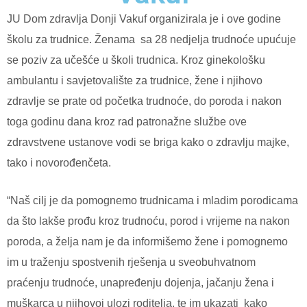
JU Dom zdravlja Donji Vakuf organizirala je i ove godine
školu za trudnice. Ženama sa 28 nedjelja trudnoće upućuje
se poziv za učešće u školi trudnica. Kroz ginekološku
ambulantu i savjetovalište za trudnice, žene i njihovo
zdravlje se prate od početka trudnoće, do poroda i nakon
toga godinu dana kroz rad patronažne službe ove
zdravstvene ustanove vodi se briga kako o zdravlju majke,
tako i novorođenčeta.
“Naš cilj je da pomognemo trudnicama i mladim porodicama
da što lakše prođu kroz trudnoću, porod i vrijeme na nakon
poroda, a želja nam je da informišemo žene i pomognemo
im u traženju spostvenih rješenja u sveobuhvatnom
praćenju trudnoće, unapređenju dojenja, jačanju žena i
muškarca u njihovoj ulozi roditelja, te im ukazati kako