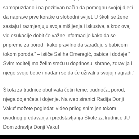
samopuzdano i na pozitivan način da pomognu svojoj djeci
da naprave prve korake u slobodni svijet. U školi se žene
sastaju i razmjenjuju svoja mišljenja i iskustva, a kroz ovaj
vid esukacije dobit će važne informacije kako da se
pripreme za porod i kako pravilno da sarađuju s babicom
tokom poroda.” – ističe Saliha Omeragić, babica i dodaje ”
Svim roditeljima želim sreću u doprinosu ishrane, zdravlja i
njege svoje bebe i nadam se da će uživati u svojoj nagradi.”
Škola za trudnice obuhvata četiri teme: trudnoća, porod,
njega dojenčeta i dojenje. Na web stranici Radija Donji
Vakuf možete pogledati video prilog snimljen tokom
uvodnog predavanja i predstavljanja Škole za trudnice JU
Dom zdravlja Donji Vakuf