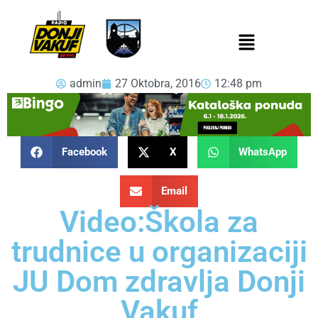
admin
27 Oktobra, 2016
12:48 pm
Facebook
X
WhatsApp
Email
Video:Škola za
trudnice u organizaciji
JU Dom zdravlja Donji
Vakuf