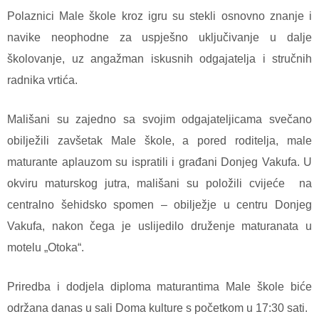
Polaznici Male škole kroz igru su stekli osnovno znanje i
navike neophodne za uspješno uključivanje u dalje
školovanje, uz angažman iskusnih odgajatelja i stručnih
radnika vrtića.
Mališani su zajedno sa svojim odgajateljicama svečano
obilježili zavšetak Male škole, a pored roditelja, male
maturante aplauzom su ispratili i građani Donjeg Vakufa. U
okviru maturskog jutra, mališani su položili cvijeće
na
centralno šehidsko spomen – obilježje u centru Donjeg
Vakufa, nakon čega je uslijedilo druženje maturanata u
motelu „Otoka“.
Priredba i dodjela diploma maturantima Male škole biće
održana danas u sali Doma kulture s početkom u 17:30 sati.