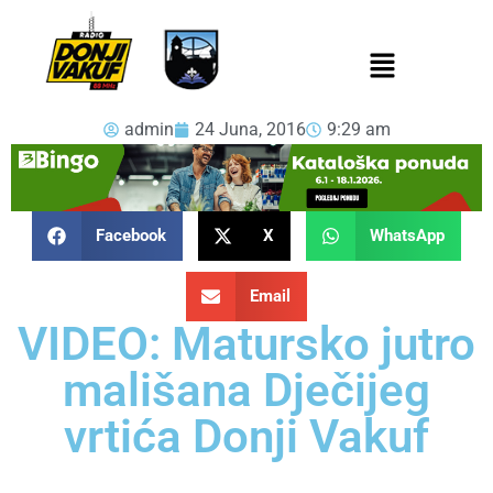
admin
24 Juna, 2016
9:29 am
Facebook
X
WhatsApp
Email
VIDEO: Matursko jutro
mališana Dječijeg
vrtića Donji Vakuf