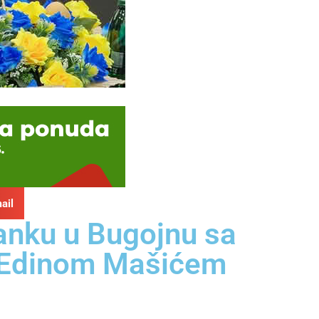
ail
anku u Bugojnu sa
 Edinom Mašićem