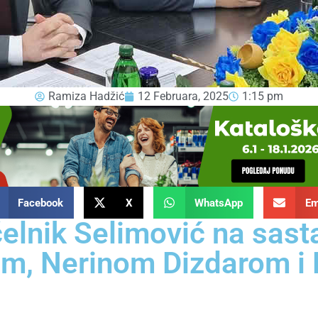
Ramiza Hadžić
12 Februara, 2025
1:15 pm
Facebook
X
WhatsApp
Em
lnik Selimović na sast
m, Nerinom Dizdarom i