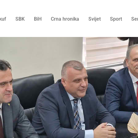
kuf
SBK
BiH
Crna hronika
Svijet
Sport
Se