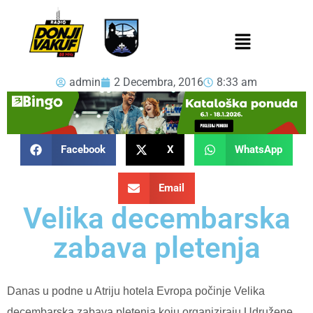
admin
2 Decembra, 2016
8:33 am
Facebook
X
WhatsApp
Email
Velika decembarska
zabava pletenja
Danas u podne u Atriju hotela Evropa počinje Velika
decembarska zabava pletenja koju organiziraju Udružene.