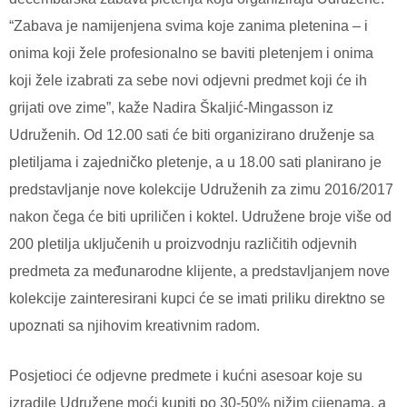
“Zabava je namijenjena svima koje zanima pletenina – i
onima koji žele profesionalno se baviti pletenjem i onima
koji žele izabrati za sebe novi odjevni predmet koji će ih
grijati ove zime”, kaže Nadira Škaljić-Mingasson iz
Udruženih.
Od 12.00 sati će biti organizirano druženje sa
pletiljama i zajedničko pletenje, a u 18.00 sati planirano je
predstavljanje nove kolekcije Udruženih za zimu 2016/2017
nakon čega će biti upriličen i koktel. Udružene broje više od
200 pletilja uključenih u proizvodnju različitih odjevnih
predmeta za međunarodne klijente, a predstavljanjem nove
kolekcije zainteresirani kupci će se imati priliku direktno se
upoznati sa njihovim kreativnim radom.
Posjetioci će odjevne predmete i kućni asesoar koje su
izradile Udružene moći kupiti po 30-50% nižim cijenama, a