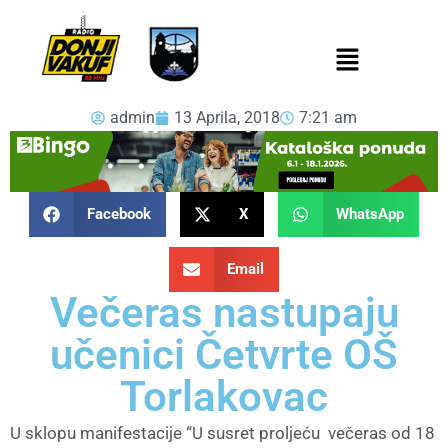
admin
13 Aprila, 2018
7:21 am
Facebook
X
WhatsApp
Email
Večeras nastupaju
učenici Četvrte OŠ
Torlakovac
U sklopu manifestacije “U susret proljeću večeras od 18