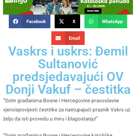
Facebook
X
WhatsApp
Email
Vaskrs i uskrs: Đemil
Sultanović
predsjedavajući OV
Donji Vakuf – čestitka
“Svim građanima Bosne i Hercegovine pravoslavne
vjeroispovijesti čestitke za nastupajući praznik Vskrs uz
želju da isti provedu u miru i blagostanju!”
“Svim građanima Bosne i Hercegovine katoličke