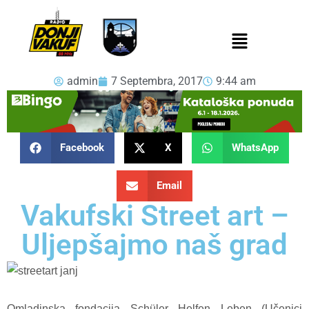
admin
7 Septembra, 2017
9:44 am
Facebook
X
WhatsApp
Email
Vakufski Street art –
Uljepšajmo naš grad
Omladinska fondacija Schüler Helfen Leben (Učenici