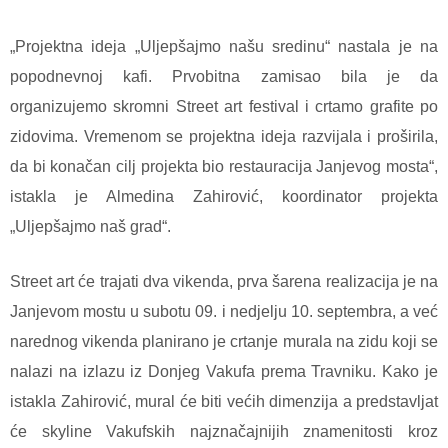
„Projektna ideja „Uljepšajmo našu sredinu“ nastala je na
popodnevnoj kafi. Prvobitna zamisao bila je da
organizujemo skromni Street art festival i crtamo grafite po
zidovima. Vremenom se projektna ideja razvijala i proširila,
da bi konačan cilj projekta bio restauracija Janjevog mosta“,
istakla je Almedina Zahirović, koordinator projekta
„Uljepšajmo naš grad“.
Street art će trajati dva vikenda, prva šarena realizacija je na
Janjevom mostu u subotu 09. i nedjelju 10. septembra, a već
narednog vikenda planirano je crtanje murala na zidu koji se
nalazi na izlazu iz Donjeg Vakufa prema Travniku. Kako je
istakla Zahirović, mural će biti većih dimenzija a predstavljat
će skyline Vakufskih najznačajnijih znamenitosti kroz