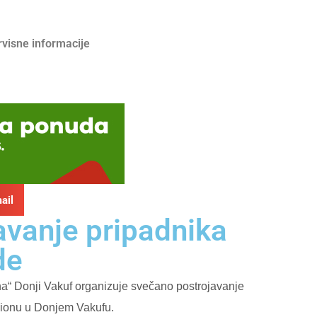
rvisne informacije
ail
avanje pripadnika
de
na“ Donji Vakuf organizuje svečano postrojavanje
adionu u Donjem Vakufu.