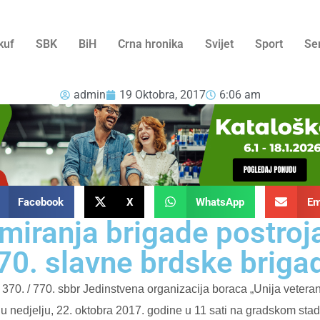
kuf
SBK
BiH
Crna hronika
Svijet
Sport
Se
admin
19 Oktobra, 2017
6:06 am
Facebook
X
WhatsApp
Em
rmiranja brigade postroj
70. slavne brdske briga
 370. / 770. sbbr Jedinstvena organizacija boraca „Unija vetera
u nedjelju, 22. oktobra 2017. godine u 11 sati na gradskom st