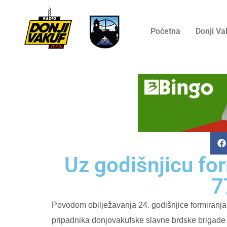
Početna
Donji Va
Uz godišnjicu fo
7
Povodom obilježavanja 24. godišnjice formiranja
pripadnika donjovakufske slavne brdske brigade 