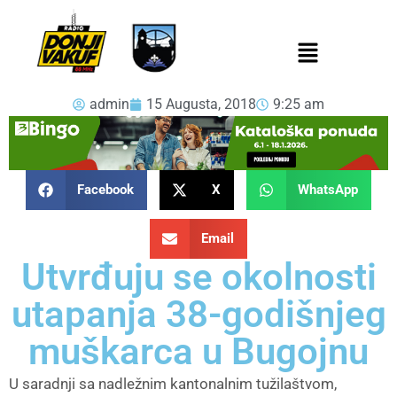
admin
15 Augusta, 2018
9:25 am
Facebook
X
WhatsApp
Email
Utvrđuju se okolnosti
utapanja 38-godišnjeg
muškarca u Bugojnu
U saradnji sa nadležnim kantonalnim tužilaštvom,