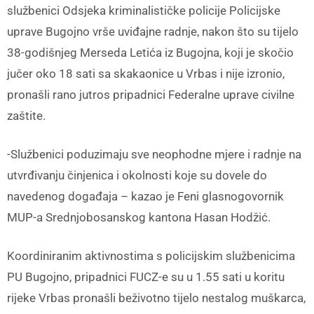
službenici Odsjeka kriminalističke policije Policijske
uprave Bugojno vrše uviđajne radnje, nakon što su tijelo
38-godišnjeg Merseda Letića iz Bugojna, koji je skočio
jučer oko 18 sati sa skakaonice u Vrbas i nije izronio,
pronašli rano jutros pripadnici Federalne uprave civilne
zaštite.
-Službenici poduzimaju sve neophodne mjere i radnje na
utvrđivanju činjenica i okolnosti koje su dovele do
navedenog događaja – kazao je Feni glasnogovornik
MUP-a Srednjobosanskog kantona Hasan Hodžić.
Koordiniranim aktivnostima s policijskim službenicima
PU Bugojno, pripadnici FUCZ-e su u 1.55 sati u koritu
rijeke Vrbas pronašli beživotno tijelo nestalog muškarca,