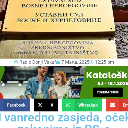
Radio Donji Vakuf
7 Marta, 2025
12:25 pm
Facebook
X
WhatsApp
Em
 vanredno zasjeda, oče