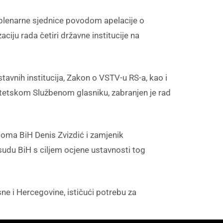
 plenarne sjednice povodom apelacije o
ciju rada četiri državne institucije na
tavnih institucija, Zakon o VSTV-u RS-a, kao i
titetskom Službenom glasniku, zabranjen je rad
oma BiH Denis Zvizdić i zamjenik
du BiH s ciljem ocjene ustavnosti tog
e i Hercegovine, ističući potrebu za