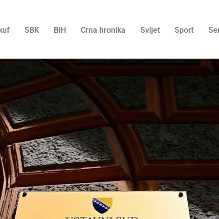
kuf
SBK
BiH
Crna hronika
Svijet
Sport
Se