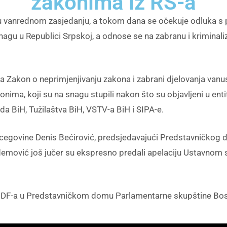
zakonima iz RS-a
 u vanrednom zasjedanju, a tokom dana se očekuje odluka s
agu u Republici Srpskoj, a odnose se na zabranu i kriminaliza
a Zakon o neprimjenjivanju zakona i zabrani djelovanja vanus
nima, koji su na snagu stupili nakon što su objavljeni u en
uda BiH, Tužilaštva BiH, VSTV-a BiH i SIPA-e.
cegovine Denis Bećirović, predsjedavajući Predstavničkog d
ović još jučer su ekspresno predali apelaciju Ustavnom su
a i DF-a u Predstavničkom domu Parlamentarne skupštine Bosn