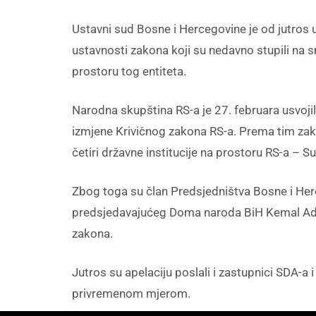
Ustavni sud Bosne i Hercegovine je od jutros
ustavnosti zakona koji su nedavno stupili na sn
prostoru tog entiteta.
Narodna skupština RS-a je 27. februara usvojil
izmjene Krivičnog zakona RS-a. Prema tim zako
četiri državne institucije na prostoru RS-a – S
Zbog toga su član Predsjedništva Bosne i Her
predsjedavajućeg Doma naroda BiH Kemal Adem
zakona.
Jutros su apelaciju poslali i zastupnici SDA-
privremenom mjerom.