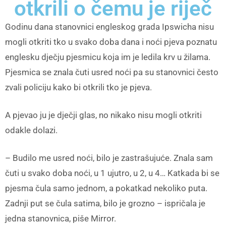
otkrili o čemu je riječ
Godinu dana stanovnici engleskog grada Ipswicha nisu
mogli otkriti tko u svako doba dana i noći pjeva poznatu
englesku dječju pjesmicu koja im je ledila krv u žilama.
Pjesmica se znala čuti usred noći pa su stanovnici često
zvali policiju kako bi otkrili tko je pjeva.
A pjevao ju je dječji glas, no nikako nisu mogli otkriti
odakle dolazi.
– Budilo me usred noći, bilo je zastrašujuće. Znala sam
čuti u svako doba noći, u 1 ujutro, u 2, u 4… Katkada bi se
pjesma čula samo jednom, a pokatkad nekoliko puta.
Zadnji put se čula satima, bilo je grozno – ispričala je
jedna stanovnica, piše Mirror.