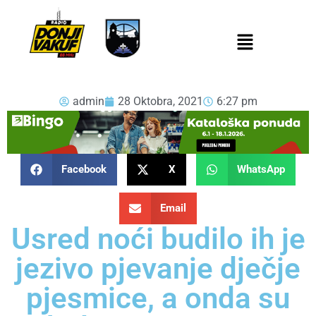
admin
28 Oktobra, 2021
6:27 pm
Facebook
X
WhatsApp
Email
Usred noći budilo ih je
jezivo pjevanje dječje
pjesmice, a onda su