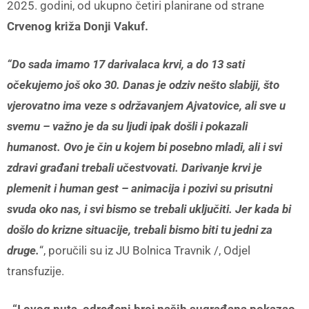
2025. godini, od ukupno četiri planirane od strane
Crvenog križa Donji Vakuf.
“Do sada imamo 17 darivalaca krvi, a do 13 sati
očekujemo još oko 30. Danas je odziv nešto slabiji, što
vjerovatno ima veze s održavanjem Ajvatovice, ali sve u
svemu – važno je da su ljudi ipak došli i pokazali
humanost. Ovo je čin u kojem bi posebno mladi, ali i svi
zdravi građani trebali učestvovati. Darivanje krvi je
plemenit i human gest – animacija i pozivi su prisutni
svuda oko nas, i svi bismo se trebali uključiti. Jer kada bi
došlo do krizne situacije, trebali bismo biti tu jedni za
druge.
“, poručili su iz JU Bolnica Travnik /, Odjel
transfuzije.
“I ovog puta, određeni broj naših sugrađana pokazao