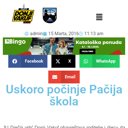
admin
15 Marta, 2016
11:13 am
Facebook
X
WhatsApp
Email
Uskoro počinje Pačija
škola
JU Dječiji vrtić Donji Vakuf obavještava roditelje i djecu da