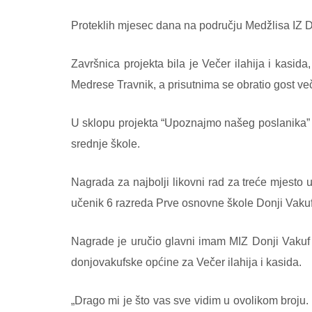
Proteklih mjesec dana na području Medžlisa IZ D
Završnica projekta bila je Večer ilahija i kasi
Medrese Travnik, a prisutnima se obratio gost ve
U sklopu projekta “Upoznajmo našeg poslanika” r
srednje škole.
Nagrada za najbolji likovni rad za treće mjesto
učenik 6 razreda Prve osnovne škole Donji Vakuf
Nagrade je uručio glavni imam MIZ Donji Vakuf E
donjovakufske općine za Večer ilahija i kasida.
„Drago mi je što vas sve vidim u ovolikom broju.