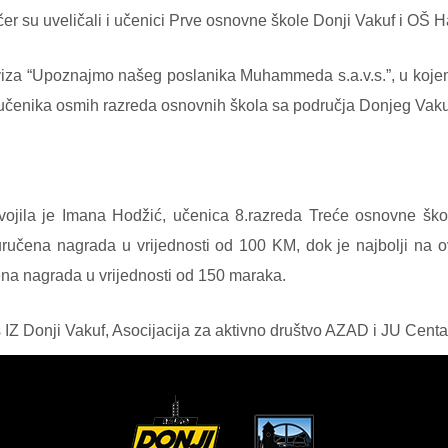
r su uveličali i učenici Prve osnovne škole Donji Vakuf i OŠ H
kviza “Upoznajmo našeg poslanika Muhammeda s.a.v.s.”, u kojem
 učenika osmih razreda osnovnih škola sa područja Donjeg Vaku
vojila je Imana Hodžić, učenica 8.razreda Treće osnovne ško
ručena nagrada u vrijednosti od 100 KM, dok je najbolji na o
na nagrada u vrijednosti od 150 maraka.
is IZ Donji Vakuf, Asocijacija za aktivno društvo AZAD i JU Centar