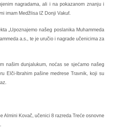
vojenim nagradama, ali i na pokazanom znanju i
vni imam Medžlisa IZ Donji Vakuf.
projekta „Upoznajemo našeg poslanika Muhammeda
hammeda a.s., te je uručio i nagrade učenicima za
 ovim našim dunjalukum, noćas se sjećamo našeg
 Elči-Ibrahim pašine medrese Travnik, koji su
az.
 je Almini Kovač, učenici 8 razreda Treće osnovne
.