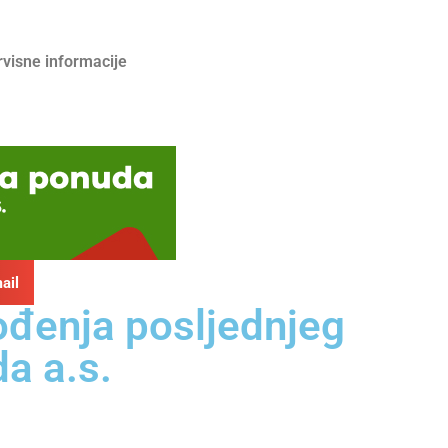
rvisne informacije
ail
rođenja posljednjeg
a a.s.