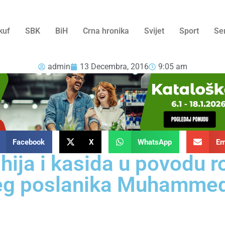
kuf
SBK
BiH
Crna hronika
Svijet
Sport
Se
admin
13 Decembra, 2016
9:05 am
Facebook
X
WhatsApp
Em
ahija i kasida u povodu 
eg poslanika Muhammed