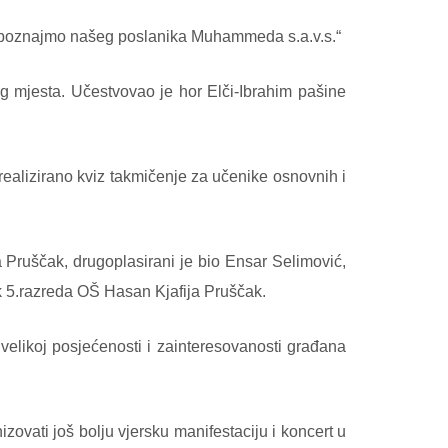
a “Upoznajmo našeg poslanika Muhammeda s.a.v.s.“
eg mjesta. Učestvovao je hor Elči-Ibrahim pašine
je realizirano kviz takmičenje za učenike osnovnih i
 Pruščak, drugoplasirani je bio Ensar Selimović,
k 5.razreda OŠ Hasan Kjafija Pruščak.
velikoj posjećenosti i zainteresovanosti građana
ovati još bolju vjersku manifestaciju i koncert u