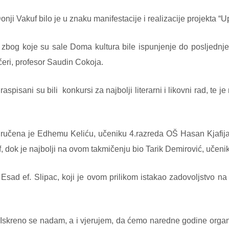
onji Vakuf bilo je u znaku manifestacije i realizacije projekt
da, zbog koje su sale Doma kultura bile ispunjenje do posljednj
čeri, profesor Saudin Cokoja.
aspisani su bili
konkursi za najbolji literarni i likovni rad, te 
 uručena je Edhemu Keliću, učeniku 4.razreda OŠ Hasan Kjafija
, dok je najbolji na ovom takmičenju bio Tarik Demirović, učeni
sad ef. Slipac, koji je ovom prilikom istakao zadovoljstvo na 
 Iskreno se nadam, a i vjerujem, da ćemo naredne godine organiz