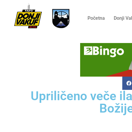
Početna
Donji Va
Upriličeno veče il
Božij