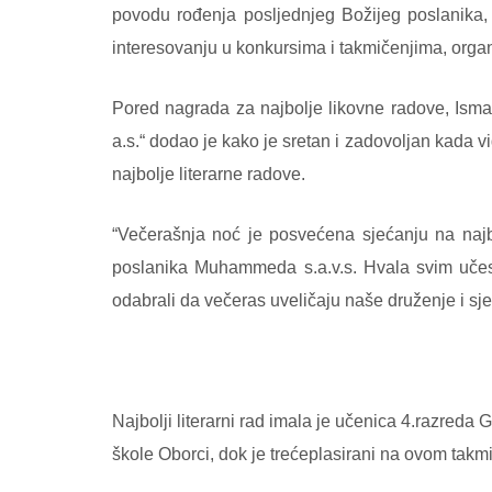
povodu rođenja posljednjeg Božijeg poslanika,
interesovanju u konkursima i takmičenjima, organ
Pored nagrada za najbolje likovne radove, Ism
a.s.“ dodao je kako je sretan i zadovoljan kada 
najbolje literarne radove.
“Večerašnja noć je posvećena sjećanju na najb
poslanika Muhammeda s.a.v.s. Hvala svim učes
odabrali da večeras uveličaju naše druženje i sje
Najbolji literarni rad imala je učenica 4.razred
škole Oborci, dok je trećeplasirani na ovom takm