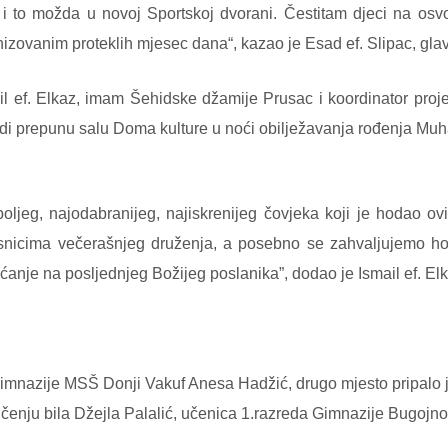
 i to možda u novoj Sportskoj dvorani. Čestitam djeci na os
izovanim proteklih mjesec dana“, kazao je Esad ef. Slipac, gla
ail ef. Elkaz, imam Šehidske džamije Prusac i koordinator 
vidi prepunu salu Doma kulture u noći obilježavanja rođenja Mu
oljeg, najodabranijeg, najiskrenijeg čovjeka koji je hodao
nicima večerašnjeg druženja, a posebno se zahvaljujemo horu
ćanje na posljednjeg Božijeg poslanika”, dodao je Ismail ef. Elk
a Gimnazije MSŠ Donji Vakuf Anesa Hadžić, drugo mjesto pripalo
ičenju bila Džejla Palalić, učenica 1.razreda Gimnazije Bugojno