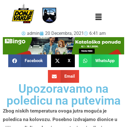
admin
20 Decembra, 2021
6:41 am
Facebook
X
WhatsApp
Email
Upozoravamo na
poledicu na putevima
Zbog niskih temperatura ovoga jutra moguća je
poledica na kolovozu. Posebno izdvajamo dionice u