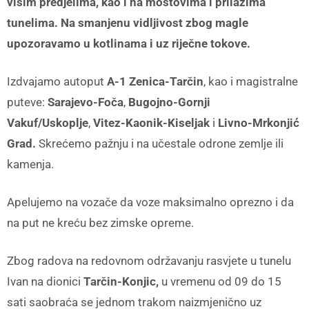
višim predjelima, kao i na mostovima i prilazima
tunelima. Na smanjenu vidljivost zbog magle
upozoravamo u kotlinama i uz riječne tokove.
Izdvajamo autoput
A-1 Zenica-Tarčin
, kao i magistralne
puteve:
Sarajevo-Foča
,
Bugojno-Gornji
Vakuf/Uskoplje
,
Vitez-Kaonik-Kiseljak
i
Livno-Mrkonjić
Grad.
Skrećemo pažnju i na učestale odrone zemlje ili
kamenja.
Apelujemo na vozače da voze maksimalno oprezno i da
na put ne kreću bez zimske opreme.
Zbog radova na redovnom održavanju rasvjete u tunelu
Ivan na dionici
Tarčin-Konjic,
u vremenu od 09 do 15
sati saobraća se jednom trakom naizmjenično uz