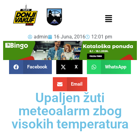
admin
16 Juna, 2016
12:01 pm
Facebook
X
WhatsApp
Email
Upaljen žuti
meteoalarm zbog
visokih temperatura