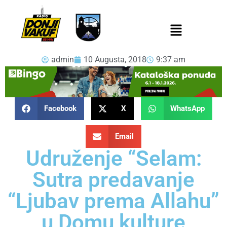
admin
10 Augusta, 2018
9:37 am
Facebook
X
WhatsApp
Email
Udruženje “Selam:
Sutra predavanje
“Ljubav prema Allahu”
u Domu kulture