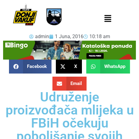
admin
1 Juna, 2016
10:18 am
Facebook
X
WhatsApp
Email
Udruženje
proizvođača mlijeka u
FBiH očekuju
poboljšanje svojih