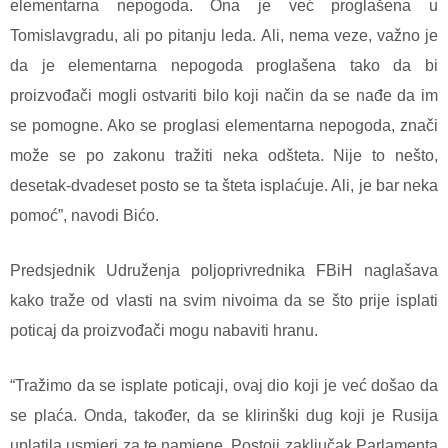
elementarna nepogoda. Ona je već proglašena u
Tomislavgradu, ali po pitanju leda. Ali, nema veze, važno je
da je elementarna nepogoda proglašena tako da bi
proizvođači mogli ostvariti bilo koji način da se nađe da im
se pomogne. Ako se proglasi elementarna nepogoda, znači
može se po zakonu tražiti neka odšteta. Nije to nešto,
desetak-dvadeset posto se ta šteta isplaćuje. Ali, je bar neka
pomoć”, navodi Bićo.
Predsjednik Udruženja poljoprivrednika FBiH naglašava
kako traže od vlasti na svim nivoima da se što prije isplati
poticaj da proizvođači mogu nabaviti hranu.
“Tražimo da se isplate poticaji, ovaj dio koji je već došao da
se plaća. Onda, također, da se klirinški dug koji je Rusija
uplatila usmjeri za te namjene. Postoji zaključak Parlamenta