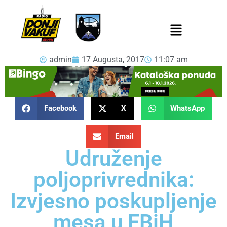
admin
17 Augusta, 2017
11:07 am
Facebook
X
WhatsApp
Email
Udruženje
poljoprivrednika:
Izvjesno poskupljenje
mesa u FBiH