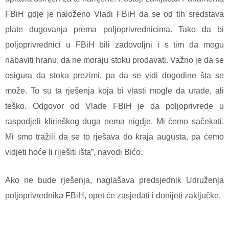
FBiH gdje je naloženo Vladi FBiH da se od tih sredstava
plate dugovanja prema poljoprivrednicima. Tako da bi
poljoprivrednici u FBiH bili zadovoljni i s tim da mogu
nabaviti hranu, da ne moraju stoku prodavati. Važno je da se
osigura da stoka prezimi, pa da se vidi dogodine šta se
može. To su ta rješenja koja bi vlasti mogle da urade, ali
teško. Odgovor od Vlade FBiH je da poljoprivrede u
raspodjeli klirinškog duga nema nigdje. Mi ćemo sačekati.
Mi smo tražili da se to rješava do kraja augusta, pa ćemo
vidjeti hoće li riješiti išta”, navodi Bićo.
Ako ne bude rješenja, naglašava predsjednik Udruženja
poljoprivrednika FBiH, opet će zasjedati i donijeti zaključke.