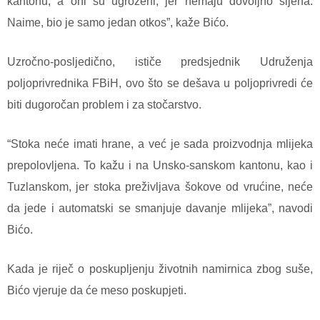
kantonu, a oni su ugroženi, jer nemaju dovoljno sijena.
Naime, bio je samo jedan otkos”, kaže Bićo.
Uzročno-posljedično, ističe predsjednik Udruženja
poljoprivrednika FBiH, ovo što se dešava u poljoprivredi će
biti dugoročan problem i za stočarstvo.
“Stoka neće imati hrane, a već je sada proizvodnja mlijeka
prepolovljena. To kažu i na Unsko-sanskom kantonu, kao i
Tuzlanskom, jer stoka preživljava šokove od vrućine, neće
da jede i automatski se smanjuje davanje mlijeka”, navodi
Bićo.
Kada je riječ o poskupljenju životnih namirnica zbog suše,
Bićo vjeruje da će meso poskupjeti.