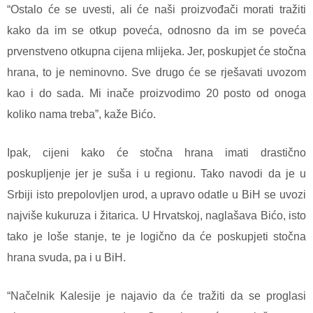
“Ostalo će se uvesti, ali će naši proizvođači morati tražiti
kako da im se otkup poveća, odnosno da im se poveća
prvenstveno otkupna cijena mlijeka. Jer, poskupjet će stočna
hrana, to je neminovno. Sve drugo će se rješavati uvozom
kao i do sada. Mi inače proizvodimo 20 posto od onoga
koliko nama treba”, kaže Bićo.
Ipak, cijeni kako će stočna hrana imati drastično
poskupljenje jer je suša i u regionu. Tako navodi da je u
Srbiji isto prepolovljen urod, a upravo odatle u BiH se uvozi
najviše kukuruza i žitarica. U Hrvatskoj, naglašava Bićo, isto
tako je loše stanje, te je logično da će poskupjeti stočna
hrana svuda, pa i u BiH.
“Načelnik Kalesije je najavio da će tražiti da se proglasi