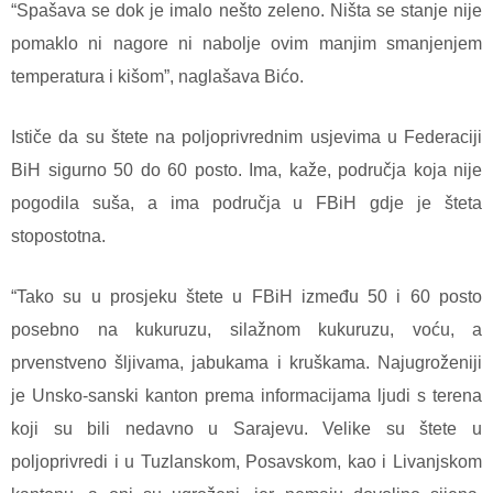
“Spašava se dok je imalo nešto zeleno. Ništa se stanje nije
pomaklo ni nagore ni nabolje ovim manjim smanjenjem
temperatura i kišom”, naglašava Bićo.
Ističe da su štete na poljoprivrednim usjevima u Federaciji
BiH sigurno 50 do 60 posto. Ima, kaže, područja koja nije
pogodila suša, a ima područja u FBiH gdje je šteta
stopostotna.
“Tako su u prosjeku štete u FBiH između 50 i 60 posto
posebno na kukuruzu, silažnom kukuruzu, voću, a
prvenstveno šljivama, jabukama i kruškama. Najugroženiji
je Unsko-sanski kanton prema informacijama ljudi s terena
koji su bili nedavno u Sarajevu. Velike su štete u
poljoprivredi i u Tuzlanskom, Posavskom, kao i Livanjskom