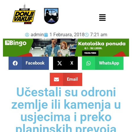
admin
1 Februara, 2018
7:21 am
Facebook
X
WhatsApp
Email
Učestali su odroni
zemlje ili kamenja u
usjecima i preko
planinskih prevoja