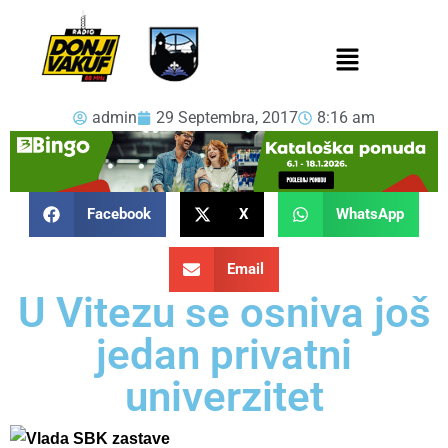
admin
29 Septembra, 2017
8:16 am
Facebook
X
WhatsApp
Email
U Vitezu se osniva još
jedan privatni
univerzitet