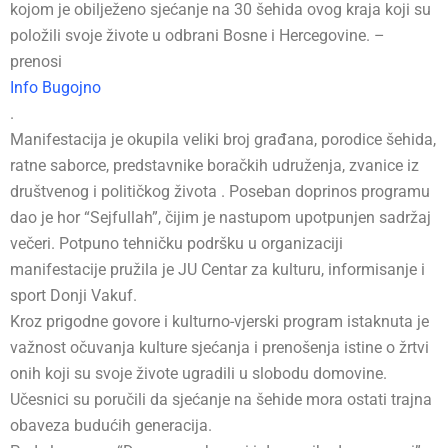
kojom je obilježeno sjećanje na 30 šehida ovog kraja koji su
položili svoje živote u odbrani Bosne i Hercegovine. –
prenosi
Info Bugojno
.
Manifestacija je okupila veliki broj građana, porodice šehida,
ratne saborce, predstavnike boračkih udruženja, zvanice iz
društvenog i političkog života . Poseban doprinos programu
dao je hor “Sejfullah”, čijim je nastupom upotpunjen sadržaj
večeri. Potpuno tehničku podršku u organizaciji
manifestacije pružila je JU Centar za kulturu, informisanje i
sport Donji Vakuf.
Kroz prigodne govore i kulturno-vjerski program istaknuta je
važnost očuvanja kulture sjećanja i prenošenja istine o žrtvi
onih koji su svoje živote ugradili u slobodu domovine.
Učesnici su poručili da sjećanje na šehide mora ostati trajna
obaveza budućih generacija.