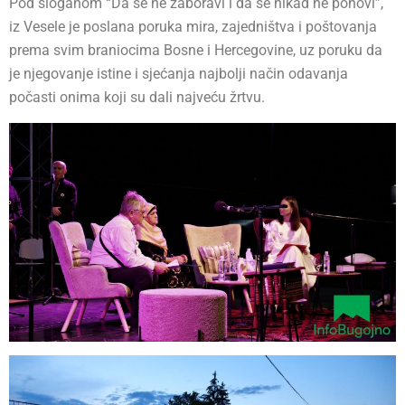
Pod sloganom “Da se ne zaboravi i da se nikad ne ponovi”,
iz Vesele je poslana poruka mira, zajedništva i poštovanja
prema svim braniocima Bosne i Hercegovine, uz poruku da
je njegovanje istine i sjećanja najbolji način odavanja
počasti onima koji su dali najveću žrtvu.