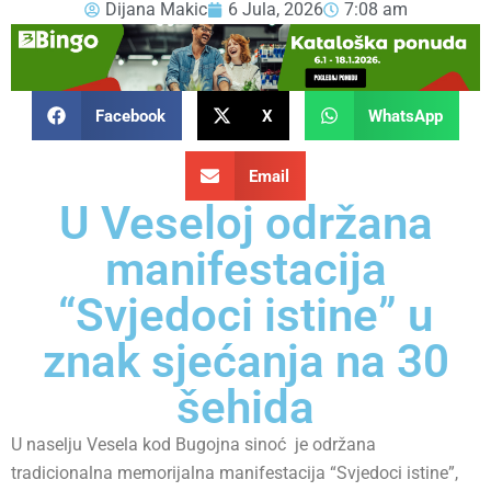
Dijana Makic
6 Jula, 2026
7:08 am
Facebook
X
WhatsApp
Email
U Veseloj održana
manifestacija
“Svjedoci istine” u
znak sjećanja na 30
šehida
U naselju Vesela kod Bugojna sinoć je održana
tradicionalna memorijalna manifestacija “Svjedoci istine”,