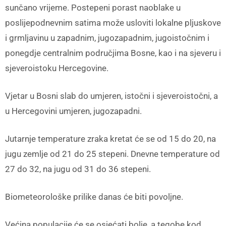
sunčano vrijeme. Postepeni porast naoblake u
poslijepodnevnim satima može usloviti lokalne pljuskove
i grmljavinu u zapadnim, jugozapadnim, jugoistočnim i
ponegdje centralnim područjima Bosne, kao i na sjeveru i
sjeveroistoku Hercegovine.
Vjetar u Bosni slab do umjeren, istočni i sjeveroistočni, a
u Hercegovini umjeren, jugozapadni.
Jutarnje temperature zraka kretat će se od 15 do 20, na
jugu zemlje od 21 do 25 stepeni. Dnevne temperature od
27 do 32, na jugu od 31 do 36 stepeni.
Biometeorološke prilike danas će biti povoljne.
Većina populacije će se osjećati bolje, a tegobe kod