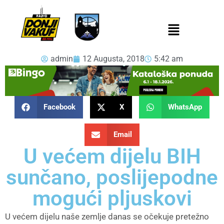
admin
12 Augusta, 2018
5:42 am
Facebook
X
WhatsApp
Email
U većem dijelu BIH
sunčano, poslijepodne
mogući pljuskovi
U većem dijelu naše zemlje danas se očekuje pretežno