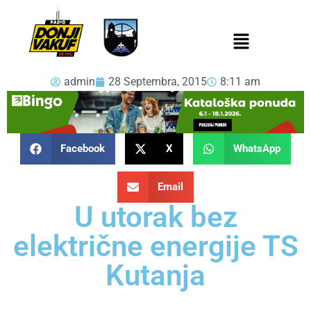
admin
28 Septembra, 2015
8:11 am
Facebook
X
WhatsApp
Email
U utorak bez
električne energije TS
Kutanja