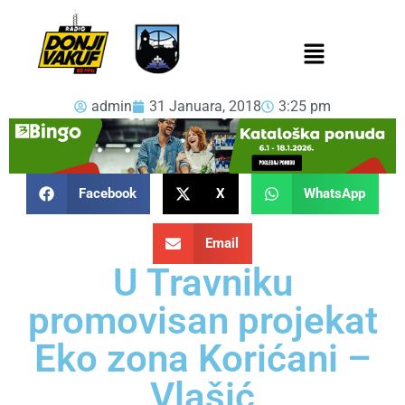
admin
31 Januara, 2018
3:25 pm
Facebook
X
WhatsApp
Email
U Travniku
promovisan projekat
Eko zona Korićani –
Vlašić