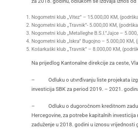
za 2018. godinu, odlukom se izdvaja iznos od 3
Nogometni klub „Vitez“ – 15.000,00 KM, (podrška 
Nogometni klub „Travnik“- 5.000,00 KM, (podrška 
Nogometni klub „Metalleghe B.S.I.“Jajce – 5.000,
Nogometni klub „Iskra“ Bugojno – 5.000,00 KM, (p
Košarkaški klub „Travnik“ – 8.000,00 KM, (podršk
Na prijedlog Kantonalne direkcije za ceste, Vl
– Odluku o utvrđivanju liste projekata izgrad
investicija SBK za period 2019. – 2021. godin
– Odluku o dugoročnom kreditnom zaduženju 
Hercegovine, za potrebe kapitalnih investicij
zaduženje u 2018. godini u iznosu vrijednosti 