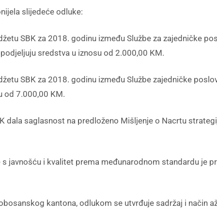
nijela slijedeće odluke:
u SBK za 2018. godinu između Službe za zajedničke poslo
odjeljuju sredstva u iznosu od 2.000,00 KM.
u SBK za 2018. godinu između Službe zajedničke poslove t
su od 7.000,00 KM.
BK dala saglasnost na predloženo Mišljenje o Nacrtu strategi
 s javnošću i kvalitet prema međunarodnom standardu je pre
sanskog kantona, odlukom se utvrđuje sadržaj i način ažur