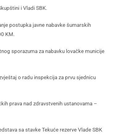
pštini i Vladi SBK.
etanje postupka javne nabavke šumarskih
,00 KM.
ektnog sporazuma za nabavku lovačke municije
Izvještaj o radu inspekcija za prvu sjednicu
vačkih prava nad zdravstvenih ustanovama –
 sredstava sa stavke Tekuće rezerve Vlade SBK