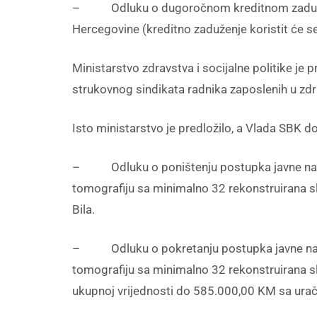
– Odluku o dugoročnom kreditnom zaduženj
Hercegovine (kreditno zaduženje koristit će se
Ministarstvo zdravstva i socijalne politike je
strukovnog sindikata radnika zaposlenih u z
Isto ministarstvo je predložilo, a Vlada SBK do
– Odluku o poništenju postupka javne nabav
tomografiju sa minimalno 32 rekonstruirana slo
Bila.
– Odluku o pokretanju postupka javne nabave
tomografiju sa minimalno 32 rekonstruirana slo
ukupnoj vrijednosti do 585.000,00 KM sa ura