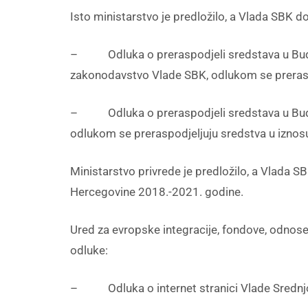
Isto ministarstvo je predložilo, a Vlada SBK do
– Odluka o preraspodjeli sredstava u Budžet
zakonodavstvo Vlade SBK, odlukom se prerasp
– Odluka o preraspodjeli sredstava u Budžet
odlukom se preraspodjeljuju sredstva u izno
Ministarstvo privrede je predložilo, a Vlada S
Hercegovine 2018.-2021. godine.
Ured za evropske integracije, fondove, odnose
odluke:
– Odluka o internet stranici Vlade Srednjobo