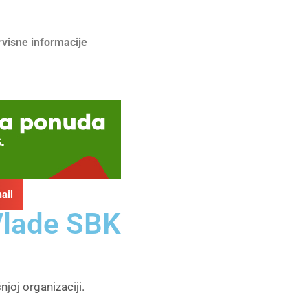
rvisne informacije
ail
Vlade SBK
njoj organizaciji.