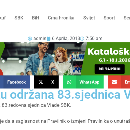
kuf
SBK
BiH
Crna hronika
Svijet
Sport
Se
admin
6 Aprila, 2018
7:50 am
Facebook
X
WhatsApp
Em
ku održana 83.sjednica 
a 83.redovna sjednica Vlade SBK.
je dala saglasnost na Pravilnik o izmjeni Pravilnika o unutraš