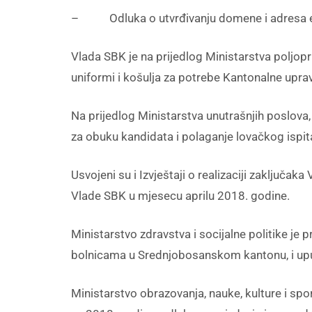
– Odluka o utvrđivanju domene i adresa ele
Vlada SBK je na prijedlog Ministarstva poljo
uniformi i košulja za potrebe Kantonalne upra
Na prijedlog Ministarstva unutrašnjih poslov
za obuku kandidata i polaganje lovačkog ispit
Usvojeni su i Izvještaji o realizaciji zaključa
Vlade SBK u mjesecu aprilu 2018. godine.
Ministarstvo zdravstva i socijalne politike j
bolnicama u Srednjobosanskom kantonu, i uput
Ministarstvo obrazovanja, nauke, kulture i spo