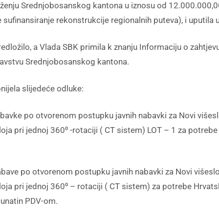
u Srednjobosanskog kantona u iznosu od 12.000.000,00 
 sufinansiranje rekonstrukcije regionalnih puteva), i uputila
 predložilo, a Vlada SBK primila k znanju Informaciju o zaht
dravstvu Srednjobosanskog kantona.
nijela slijedeće odluke:
ke po otvorenom postupku javnih nabavki za Novi višesloj
ja pri jednoj 360⁰ -rotaciji ( CT sistem) LOT – 1 za potrebe
 po otvorenom postupku javnih nabavki za Novi višeslojni
ja pri jednoj 360⁰ – rotaciji ( CT sistem) za potrebe Hrvatsk
čunatin PDV-om.