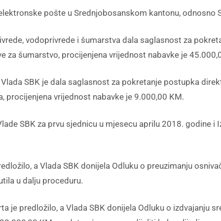
ktronske pošte u Srednjobosanskom kantonu, odnosno Sku
privrede, vodoprivrede i šumarstva dala saglasnost za pokr
ve za šumarstvo, procijenjena vrijednost nabavke je 45.000
a, Vlada SBK je dala saglasnost za pokretanje postupka dir
a, procijenjena vrijednost nabavke je 9.000,00 KM.
ka Vlade SBK za prvu sjednicu u mjesecu aprilu 2018. godine i 
e predložilo, a Vlada SBK donijela Odluku o preuzimanju osni
ila u dalju proceduru.
rta je predložilo, a Vlada SBK donijela Odluku o izdvajanju