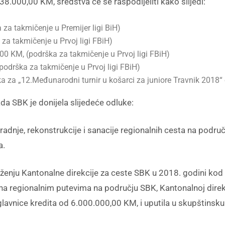
8.000,00 KM, sredstva će se raspodijeliti kako slijedi:
za takmičenje u Premijer ligi BiH)
za takmičenje u Prvoj ligi FBiH)
00 KM, (podrška za takmičenje u Prvoj ligi FBiH)
odrška za takmičenje u Prvoj ligi FBiH)
a za „12.Međunarodni turnir u košarci za juniore Travnik 2018“ 
ada SBK je donijela slijedeće odluke:
nje, rekonstrukcije i sanacije regionalnih cesta na područ
a.
Kantonalne direkcije za ceste SBK u 2018. godini kod R
a na regionalnim putevima na području SBK, Kantonalnoj dire
glavnice kredita od 6.000.000,00 KM, i uputila u skupštinsk