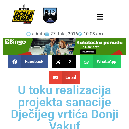
admin
27 Jula, 2016
10:08 am
Facebook
X
WhatsApp
Email
U toku realizacija
projekta sanacije
Dječijeg vrtića Donji
Vakuf