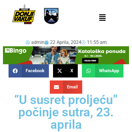
admin
22 Aprila, 2024
11:55 am
Facebook
X
WhatsApp
Email
“U susret proljeću”
počinje sutra, 23.
aprila