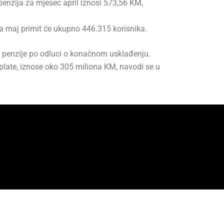
nzija za mjesec april iznosi 573,56 KM,
 za maj primit će ukupno 446.315 korisnika.
osa penzije po odluci o konačnom usklađenju.
splate, iznose oko 305 miliona KM, navodi se u