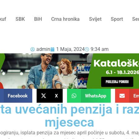
kuf
SBK
BiH
Crna hronika
Svijet
Sport
Se
admin
1 Maja, 2024
9:34 am
Facebook
X
WhatsApp
Em
ta uvećanih penzija i razl
mjeseca
ranju, isplata penzija za mjesec april počinje u subotu, 4. ma