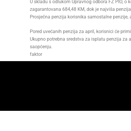
U skladu s odlukom Upravnog odbora FZ PIO, o ko
zagarantovana 684,48 KM, dok je najviša penzij
Prosječna penzija korisnika samostalne penzije, a
Pored uvećanih penzija za april, korisnici će pri
Ukupno potrebna sredstva za isplatu penzija za ap
saopćenju.
faktor