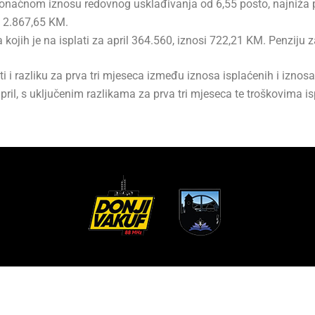
načnom iznosu redovnog usklađivanja od 6,55 posto, najniža pe
a 2.867,65 KM.
 kojih je na isplati za april 364.560, iznosi 722,21 KM. Penziju
miti i razliku za prva tri mjeseca između iznosa isplaćenih i izn
ril, s uključenim razlikama za prva tri mjeseca te troškovima i