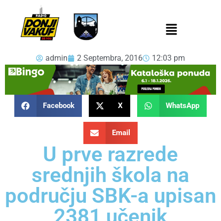
admin
2 Septembra, 2016
12:03 pm
Facebook
X
WhatsApp
Email
U prve razrede
srednjih škola na
području SBK-a upisan
2381 učenik