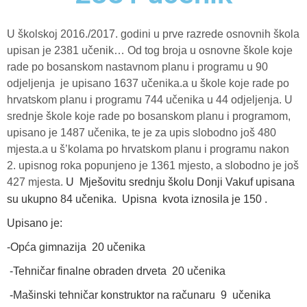
U školskoj 2016./2017. godini u prve razrede osnovnih škola
upisan je 2381 učenik… Od tog broja u osnovne škole koje
rade po bosanskom nastavnom planu i programu u 90
odjeljenja
je upisano 1637 učenika.a u škole koje rade po
hrvatskom planu i programu 744 učenika u 44 odjeljenja. U
srednje škole koje rade po bosanskom planu i programom,
upisano je 1487 učenika, te je za upis slobodno još 480
mjesta.a u š’kolama po hrvatskom planu i programu nakon
2. upisnog roka popunjeno je 1361 mjesto, a slobodno je još
427 mjesta.
U
Mješovitu srednju školu Donji Vakuf upisana
su ukupno 84 učenika.
Upisna kvota iznosila je 150 .
Upisano je:
-Opća gimnazija 20 učenika
-Tehničar finalne obraden drveta 20 učenika
-Mašinski tehničar konstruktor na računaru 9
učenika