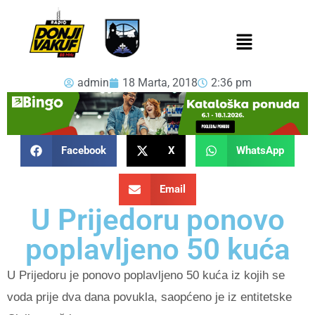
admin
18 Marta, 2018
2:36 pm
Facebook
X
WhatsApp
Email
U Prijedoru ponovo
poplavljeno 50 kuća
U Prijedoru je ponovo poplavljeno 50 kuća iz kojih se
voda prije dva dana povukla, saopćeno je iz entitetske