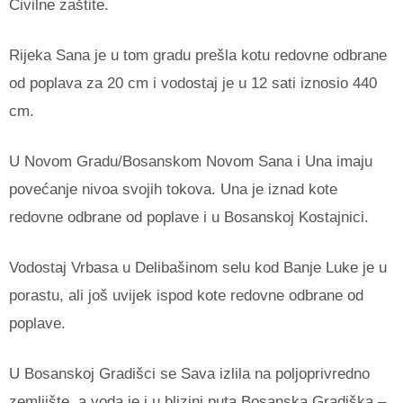
Civilne zaštite.
Rijeka Sana je u tom gradu prešla kotu redovne odbrane
od poplava za 20 cm i vodostaj je u 12 sati iznosio 440
cm.
U Novom Gradu/Bosanskom Novom Sana i Una imaju
povećanje nivoa svojih tokova. Una je iznad kote
redovne odbrane od poplave i u Bosanskoj Kostajnici.
Vodostaj Vrbasa u Delibašinom selu kod Banje Luke je u
porastu, ali još uvijek ispod kote redovne odbrane od
poplave.
U Bosanskoj Gradišci se Sava izlila na poljoprivredno
zemljište, a voda je i u blizini puta Bosanska Gradiška –