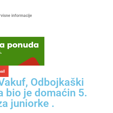
rvisne informacije
ail
 Vakuf, Odbojkaški
a bio je domaćin 5.
a juniorke .