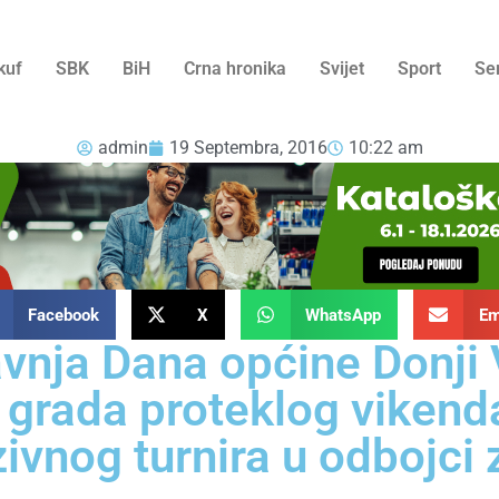
kuf
SBK
BiH
Crna hronika
Svijet
Sport
Se
admin
19 Septembra, 2016
10:22 am
Facebook
X
WhatsApp
Em
vnja Dana općine Donji
 grada proteklog vikend
ivnog turnira u odbojci z