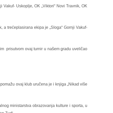
ji Vakuf- Uskoplje, OK „Viktori“ Novi Travnik, OK
, a trećeplasirana ekipa je „Sloga“ Gornji Vakuf-
jim
prisutvom ovaj turnir u našem gradu uveličao
n pomažu ovaj klub uručena je i knjiga „Nikad više
nog ministarstva obrazovanja kulture i sporta, u