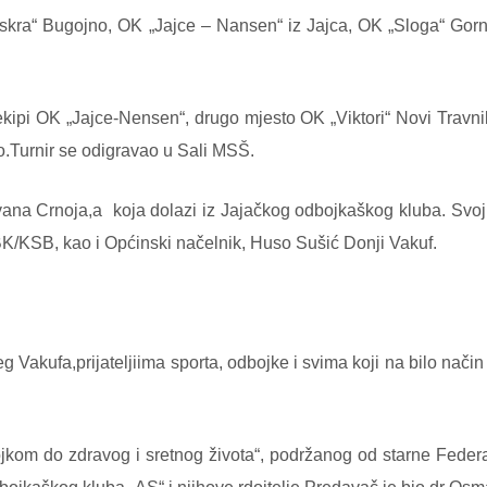
„Iskra“ Bugojno, OK „Jajce – Nansen“ iz Jajca, OK „Sloga“ Gorn
kipi OK „Jajce-Nensen“, drugo mjesto OK „Viktori“ Novi Travnik
o.Turnir se odigravao u Sali MSŠ.
Ivana Crnoja,a
koja dolazi iz Jajačkog odbojkaškog kluba. Svo
K/KSB, kao i Općinski načelnik, Huso Sušić Donji Vakuf.
g Vakufa,prijateljiima sporta, odbojke i svima koji na bilo nači
jkom do zdravog i sretnog života“, podržanog od starne Federal