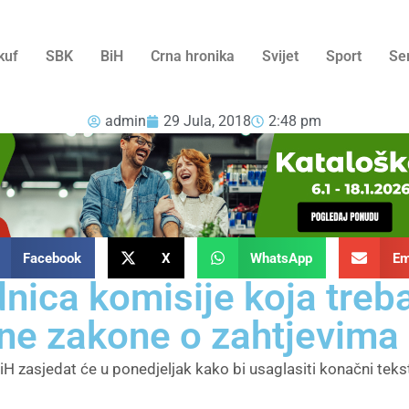
kuf
SBK
BiH
Crna hronika
Svijet
Sport
Se
admin
29 Jula, 2018
2:48 pm
Facebook
X
WhatsApp
Em
nica komisije koja treba 
ne zakone o zahtjevima
 zasjedat će u ponedjeljak kako bi usaglasiti konačni tek