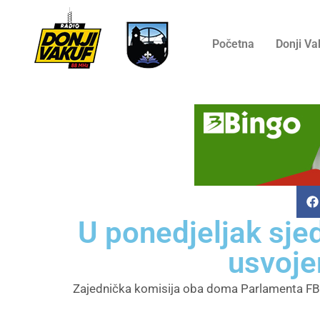
Početna
Donji Va
U ponedjeljak sjed
usvoje
Zajednička komisija oba doma Parlamenta FBiH