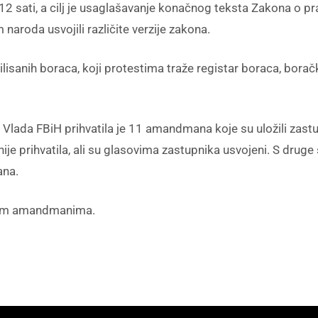
12 sati, a cilj je usaglašavanje konačnog teksta Zakona o p
naroda usvojili različite verzije zakona.
lisanih boraca, koji protestima traže registar boraca, boračk
ada FBiH prihvatila je 11 amandmana koje su uložili zastupn
 prihvatila, ali su glasovima zastupnika usvojeni. S druge s
ana.
alim amandmanima.