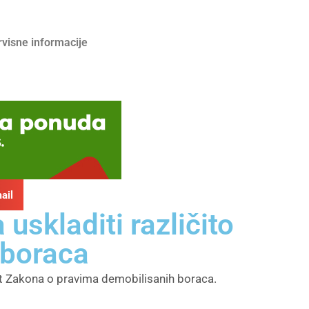
rvisne informacije
ail
uskladiti različito
 boraca
st Zakona o pravima demobilisanih boraca.