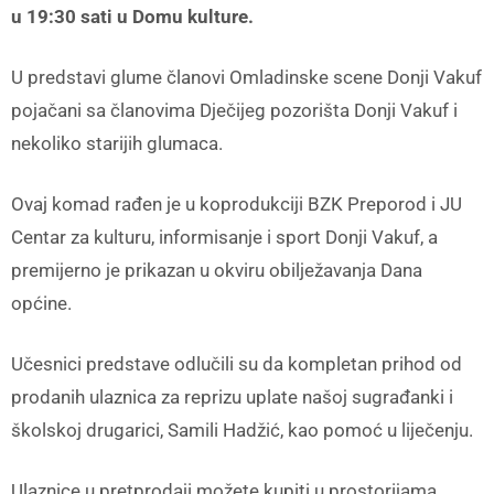
u 19:30 sati u Domu kulture.
U predstavi glume članovi Omladinske scene Donji Vakuf
pojačani sa članovima Dječijeg pozorišta Donji Vakuf i
nekoliko starijih glumaca.
Ovaj komad rađen je u koprodukciji BZK Preporod i JU
Centar za kulturu, informisanje i sport Donji Vakuf, a
premijerno je prikazan u okviru obilježavanja Dana
općine.
Učesnici predstave odlučili su da kompletan prihod od
prodanih ulaznica za reprizu uplate našoj sugrađanki i
školskoj drugarici, Samili Hadžić, kao pomoć u liječenju.
Ulaznice u pretprodaji možete kupiti u prostorijama