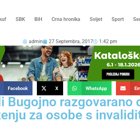
kuf
SBK
BiH
Crna hronika
Svijet
Sport
Se
admin
27 Septembra, 2017
1:42 pm
Facebook
X
WhatsApp
Em
ali Bugojno razgovarano
enju za osobe s invalid