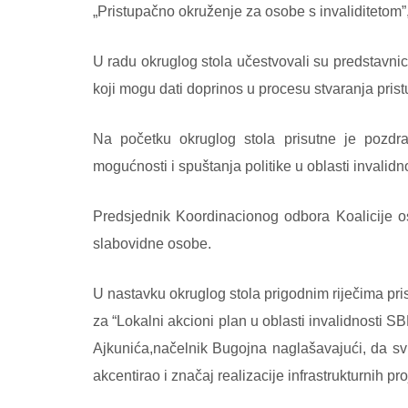
„Pristupačno okruženje za osobe s invaliditetom”
U radu okruglog stola učestvovali su predstavnici
koji mogu dati doprinos u procesu stvaranja pris
Na početku okruglog stola prisutne je pozdra
mogućnosti i spuštanja politike u oblasti invalidn
Predsjednik Koordinacionog odbora Koalicije os
slabovidne osobe.
U nastavku okruglog stola prigodnim riječima pri
za “Lokalni akcioni plan u oblasti invalidnosti S
Ajkunića,načelnik Bugojna naglašavajući, da sv
akcentirao i značaj realizacije infrastrukturnih p