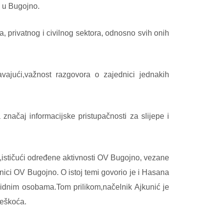
g u Bugojno.
a, privatnog i civilnog sektora, odnosno svih onih
vajući,važnost razgovora o zajednici jednakih
načaj informacijske pristupačnosti za slijepe i
ć,ističući određene aktivnosti OV Bugojno, vezane
dnici OV Bugojno. O istoj temi govorio je i Hasana
lidnim osobama.Tom prilikom,načelnik Ajkunić je
teškoća.