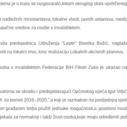
,tema je o kojoj se razgovaralo,tokom okruglog stola upriličeno
 nadležnih ministarstava, lokalne vlasti, javnih ustanova, medij
tupačne sredine za osobe s invaliditetom.
vila predsjednica Udruženja “Leptir” Biserka Božić, naglaša
osti na lokalni nivo, kroz realizaciju Lokalnih akcionih planova.
oba s invaliditetom Federacije BiH Fikret Zuko je ukazao na z
sutnima se obratio i predsjedavajući Općinskog vijeća Igor Vrlji
BK za period 2016.-2020.”,a koji je razmatran na posljednjoj sje
im građanim treba pružiti jednake mogućnosti,a posebno inva
rojekata za normalniji i lakši život osoba,koje imaju određenih po