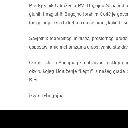
Predsjednik Udruženja RVI Bugojno Sabahudin Vel
gluhih i nagluhih Bugojno Ibrahim Čorić je govo
tom pitanju, i šta bi trebalo da se uradi, kako bi s
Savjetnik federalnog ministra prostornog uređe
uspostavljanje mehanizama u poštivanju standard
Okrugli stol u Bugojnu je realizovan u sklopu p
okviru kojeg Udruženje “Leptir” iz našeg grada 
BiH.
izvor.rtvbugojno