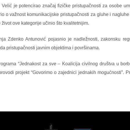
ić je potencirao značaj fizičke pristupačnosti za osobe uman
rio o važnost komunikacijske pristupačnosti za gluhe i nagluh
e život ove kategorije učinio što kvalitetnijim.
nja Zdenko Antunović pojasnio je nadležnosti, zakonsku regu
a pristupačnosti javnim objektima i površinama.
rograma “Jednakost za sve – Koalicija civilnog društva u borbi
provodi projekt “Govorimo o zajednici jednakih mogućnosti”. P