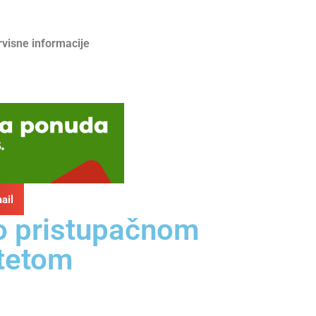
rvisne informacije
ail
 o pristupačnom
itetom