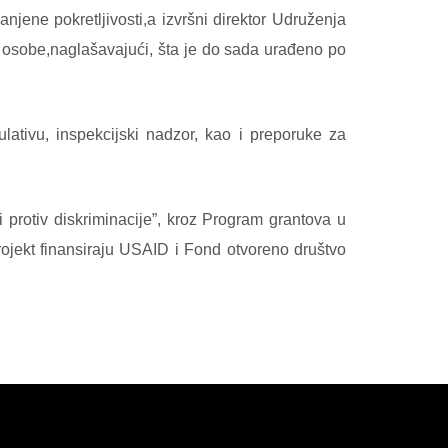
jene pokretljivosti,a izvršni direktor Udruženja
e osobe,naglašavajući, šta je do sada urađeno po
lativu, inspekcijski nadzor, kao i preporuke za
 protiv diskriminacije”, kroz Program grantova u
rojekt finansiraju USAID i Fond otvoreno društvo