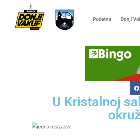
Početna
Donji Va
U Kristalnoj s
okruž