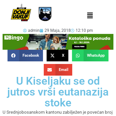
admin
29 Maja, 2018
12:10 pm
Facebook
X
WhatsApp
Email
U Kiseljaku se od
jutros vrši eutanazija
stoke
U Srednjobosanskom kantonu zabilježen je povećan broj