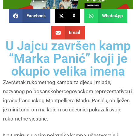
Facebook
X
WhatsApp
Email
U Jajcu završen kamp
“Marka Panić” koji je
okupio velika imena
Završetak rukometnog kampa za djecu i mlade,
nazvanog po bosanskohercegovačkom reprezentativcu i
igraču francuskog Montpelliera Marku Paniću, obilježen
je mini turnirom na kojem su učesnici pokazali svoje
rukometne vještine.
Na turniru su, osim polaznika kampa, učestvovale i