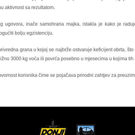
nu aktivnost sa rezultatom.
g ugovora, inače samohrana majka, istakla je kako je raduje
ogućiti bolju egzistenciju.
oprivredna grana u kojoj se najbrže ostvaruje keficijent obrta, 
bližno 3000 kg voća ili povrća posebno u mjesecima u kojima tih
govornost korisnika čime se pojačava prirodni zahtjev za preuzima