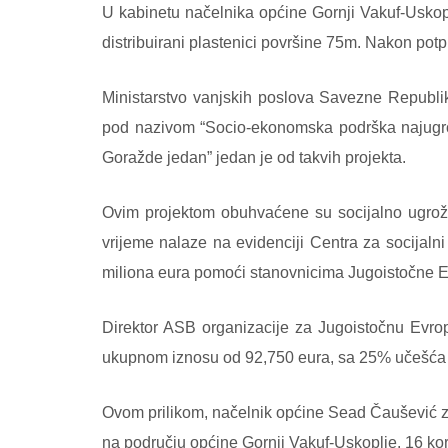
U kabinetu načelnika općine Gornji Vakuf-Uskoplj
distribuirani plastenici površine 75m. Nakon pot
Ministarstvo vanjskih poslova Savezne Republi
pod nazivom “Socio-ekonomska podrška najugrož
Goražde jedan” jedan je od takvih projekta.
Ovim projektom obuhvaćene su socijalno ugrož
vrijeme nalaze na evidenciji Centra za socijaln
miliona eura pomoći stanovnicima Jugoistočne E
Direktor ASB organizacije za Jugoistočnu Evrop
ukupnom iznosu od 92,750 eura, sa 25% učešća 
Ovom prilikom, načelnik općine Sead Čaušević z
na području općine Gornji Vakuf-Uskoplje. 16 koris