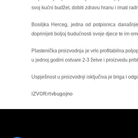
svoj kućni budžet, dobiti zdravu hranu i imati rad
Bosiljka Herceg, jedna od potpisnica današnje
doprinijeti boljoj budućnosti svoje djece te im om
Plastenička proizvodnja je vrlo profitabilna polj
u jednoj godini ostvare 2-3 žetve i proizvedu pri
Uspješnost u proizvodnji isključiva je briga i od
IZVOR:rtvbugojno