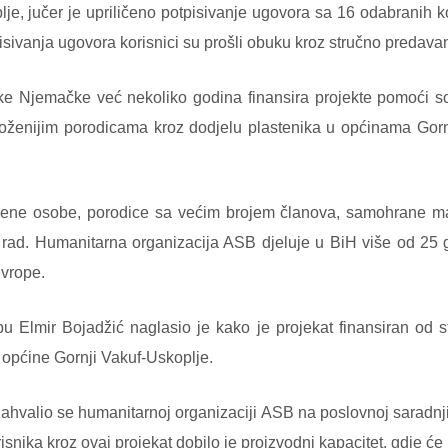
e, jučer je upriličeno potpisivanje ugovora sa 16 odabranih ko
pisivanja ugovora korisnici su prošli obuku kroz stručno predava
ke Njemačke već nekoliko godina finansira projekte pomoći so
enijim porodicama kroz dodjelu plastenika u općinama Gornji
ene osobe, porodice sa većim brojem članova, samohrane maj
i rad. Humanitarna organizacija ASB djeluje u BiH više od 25
vrope.
u Elmir Bojadžić naglasio je kako je projekat finansiran od 
općine Gornji Vakuf-Uskoplje.
ahvalio se humanitarnoj organizaciji ASB na poslovnoj saradnj
nika kroz ovaj projekat dobilo je proizvodni kapacitet, gdje će u