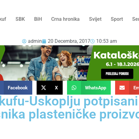
kuf
SBK
BiH
Crna hronika
Svijet
Sport
Se
admin
20 Decembra, 2017
10:53 am
Facebook
X
WhatsApp
Em
ufu-Uskoplju potpisani
snika plasteničke proizv