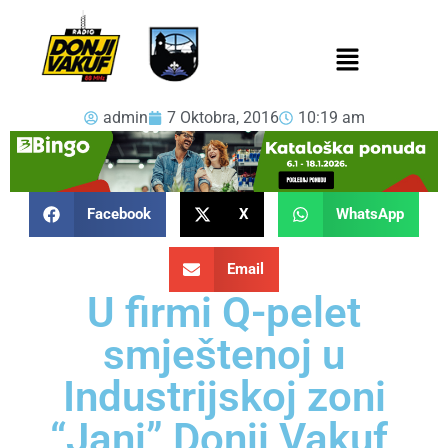
admin
7 Oktobra, 2016
10:19 am
Facebook
X
WhatsApp
Email
U firmi Q-pelet
smještenoj u
Industrijskoj zoni
“Janj” Donji Vakuf,