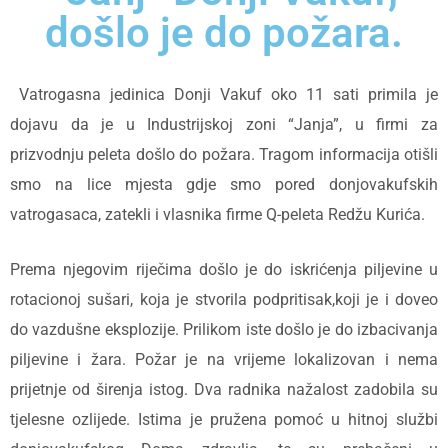
došlo je do požara.
Vatrogasna jedinica Donji Vakuf oko 11 sati primila je
dojavu da je u Industrijskoj zoni “Janja”, u firmi za
prizvodnju peleta došlo do požara. Tragom informacija otišli
smo na lice mjesta gdje smo pored donjovakufskih
vatrogasaca, zatekli i vlasnika firme Q-peleta Redžu Kurića.
Prema njegovim riječima došlo je do iskrićenja piljevine u
rotacionoj sušari, koja je stvorila podpritisak,koji je i doveo
do vazdušne eksplozije. Prilikom iste došlo je do izbacivanja
piljevine i žara. Požar je na vrijeme lokalizovan i nema
prijetnje od širenja istog. Dva radnika nažalost zadobila su
tjelesne ozlijede. Istima je pružena pomoć u hitnoj službi