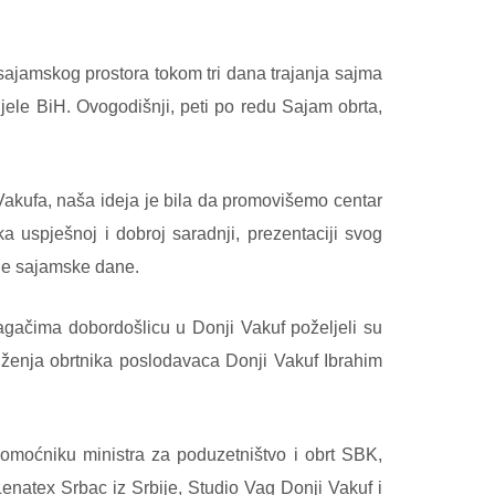
sajamskog prostora tokom tri dana trajanja sajma
ijele BiH. Ovogodišnji, peti po redu Sajam obrta,
akufa, naša ideja je bila da promovišemo centar
a uspješnoj i dobroj saradnji, prezentaciji svog
vne sajamske dane.
lagačima dobordošlicu u Donji Vakuf poželjeli su
uženja obrtnika poslodavaca Donji Vakuf Ibrahim
omoćniku ministra za poduzetništvo i obrt SBK,
natex Srbac iz Srbije, Studio Vag Donji Vakuf i