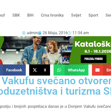
kuf
SBK
BiH
Crna hronika
Svijet
Sport
Se
admin
26 Maja, 2016
11:54 am
Facebook
X
WhatsApp
Em
Vakufu svečano otvore
oduzetništva i turizma
 gostiju i brojnih posjetilaca danas je u Donjem Vakufu svečano