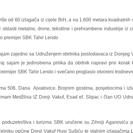
iše od 60 izlagača iz cijele BiH, a na 1.600 metara kvadratnih 
 oblasti metalne, drvne, tekstilne i prehrambene industrije iz c
rio premijer SBK Tahir Lendo
ajam zajedno sa Udruženjem obrtnika poslodavaca iz Donjeg V
j sajam je jedinstvena prilika da obrtnik napravi prvi korak k
 je premijer SBK Tahir Lendo i svečano proglasio otvoreni trodne
ama 506. Dana
Ajvatovice. Brojnim gostima, posjetiocima i iz
imam Medžlisa IZ Donji Vakuf, Esad ef. Slipac i član UO Udr
poduzetništva i turizma SBK uručene su Zihniji Aganoviću p
lniku općine Donji Vakuf Husi Sušiću te stalnim izlagačima Le