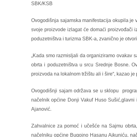
SBK/KSB
Ovogodišnja sajamska manifestacija okupila je v
svoje proizvode izlagat će domaći proizvođači iz
poduzetništva i turizma SBK-a, zvanično je otvo
„Kada smo razmisljali da organiziramo ovakav s
obrta i poduzetništva u srcu Srednje Bosne. Ova
proizvoda na lokalnom tržištu ali i šire“, kazao
Ovogodišnji sajam održava se u sklopu
progr
načelnik općine Donji Vakuf Huso Sušić,glavni 
Ajanović.
Zahvalnice za pomoć i učešće na Sajmu obrta, 
načelniku općine Bugojno Hasanu Ajkuniću, nače