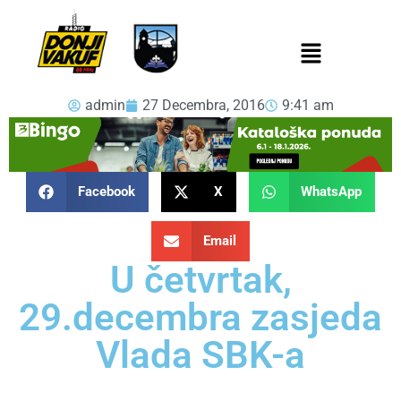
admin
27 Decembra, 2016
9:41 am
Facebook
X
WhatsApp
Email
U četvrtak,
29.decembra zasjeda
Vlada SBK-a